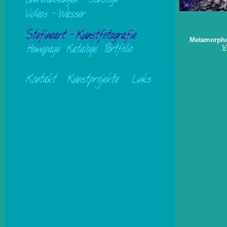
Metamorpho
V